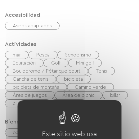
Accesibilidad
Aseos adaptados
Actividades
mar
Pesca
Senderismo
Equitación
Golf
Mini golf
Boulodrome / Pétanque court
Tenis
Cancha de tenis
bicicleta
bicicleta de montaña
Camino verde
Área de juegos
Área de picnic
billar
club nocturno
Gimnasio
Bienestar
balneoterapia
Este sitio web usa