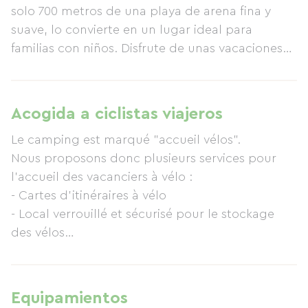
solo 700 metros de una playa de arena fina y
suave, lo convierte en un lugar ideal para
familias con niños. Disfrute de unas vacaciones
tranquilas en completa serenidad. Les Amiaux
ofrece 544 parcelas bien equipadas y
delimitadas, y un parque acuático (2 piscinas
Acogida a ciclistas viajeros
climatizadas). Nuestros alojamientos se renuevan
Le camping est marqué "accueil vélos".
periódicamente; dos tercios de nuestras casas
Nous proposons donc plusieurs services pour
móviles tienen menos de 5 años. Una amplia
l'accueil des vacanciers à vélo :
gama de servicios facilita su estancia:
- Cartes d'itinéraires à vélo
supermercado, lavandería, restaurante, bar y
- Local verrouillé et sécurisé pour le stockage
comida para llevar. Hay conexión Wi-Fi
des vélos
disponible en recepción, en el bar y en algunas
- Aire de pique-nique
parcelas.
- Kit de réparation vélo à l'accueil
- Prestataire vélo présent tous les jours sur le
Equipamientos
camping