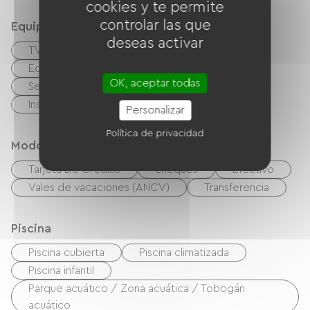
cookies y te permite
controlar las que
Equipos
deseas activar
TV
Cable / Satélite
Equipo para bebés
Lavadora colectiva
OK, aceptar todas
Secadora colectiva
Instalaciones sanitarias comunes
Personalizar
Política de privacidad
Modos de paiement
Tarjeta De Crédito
cheques
Efectivo
Vales de vacaciones (ANCV)
Transferencia
Piscina
Piscina cubierta
Piscina climatizada
Piscina infantil
Parque acuático / Zona acuática / Tobogán
acuático