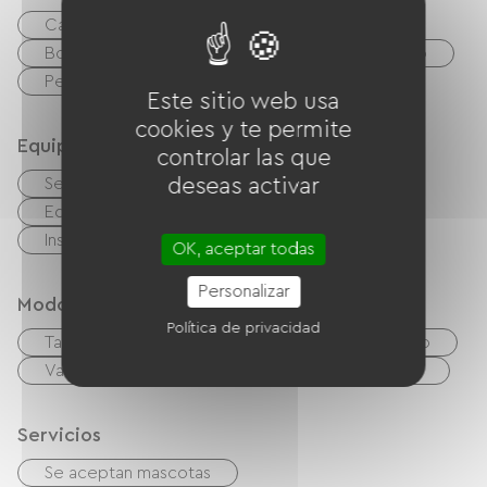
Camino verde
bicicleta
Boulodrome / Pétanque court
Senderismo
Pesca
mar
Este sitio web usa
cookies y te permite
Equipos
controlar las que
deseas activar
Secadora colectiva
Lavadora colectiva
Equipo para bebés
Instalaciones sanitarias comunes
OK, aceptar todas
Personalizar
Modos de paiement
Política de privacidad
Tarjeta De Crédito
cheques
Efectivo
Vales de vacaciones (ANCV)
Transferencia
Servicios
Se aceptan mascotas