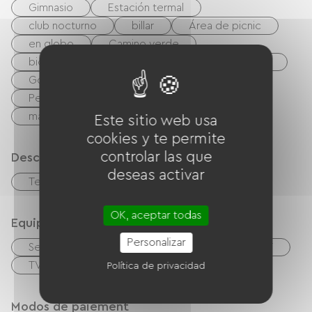
encuentra a unos 40 minutos de nuestra casa.
Gimnasio
Estación termal
club nocturno
billar
Área de picnic
en globo
Camino verde
bicicleta de montaña
bicicleta
Tenis
Golf
Equitación
Senderismo
Pesca
Cuerpo de agua
Riviere
mar
Este sitio web usa
cookies y te permite
controlar las que
Descripción
deseas activar
Terreno privado cercado
Terraza
OK, aceptar todas
Equipos
Personalizar
Secador de pelo
Salón de jardín
TNT
TV
Wifi gratuito
Política de privacidad
Modos de paiement