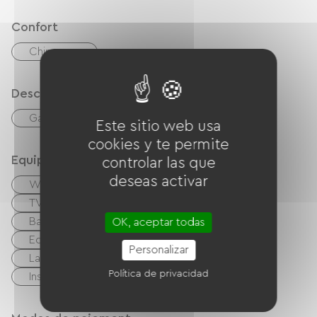
Confort
Chimenea
Descripción
Garaje
Terreno privado cercado
Este sitio web usa
cookies y te permite
Equipos
controlar las que
deseas activar
Wifi gratuito
Computadora disponible
TV
TNT
Sistema de alta fidelidad
Barbacoa
Salón de jardín
OK, aceptar todas
Equipo para bebés
Secador de pelo
Personalizar
Lave linge
Secadora de ropa
Política de privacidad
Instalaciones sanitarias comunes