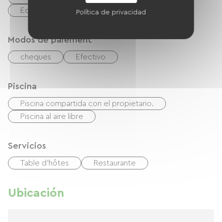
Equipo para bebés
Secador de pelo
Política de privacidad
Modos de paiement
cheques
Efectivo
Piscina
Piscina compartida con el propietario.
Piscina al aire libre
Servicios
Table d'hôtes
Restaurante
Ubicación