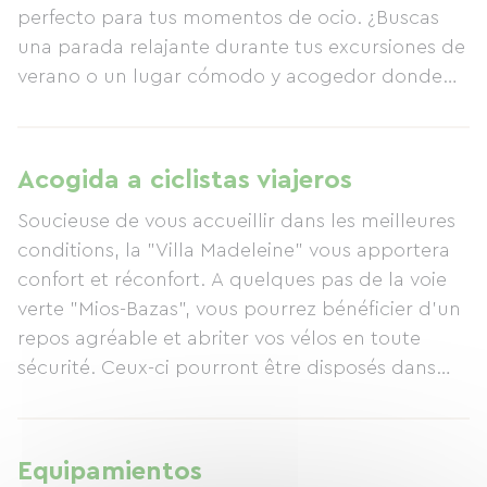
perfecto para tus momentos de ocio. ¿Buscas
una parada relajante durante tus excursiones de
verano o un lugar cómodo y acogedor donde
alojarte mientras exploras nuestra hermosa
región? Tus anfitriones, Marie-France y Pierre, te
ofrecerán el entorno excepcional de Villa
Acogida a ciclistas viajeros
Madeleine y guardarán tus bicicletas de forma
Soucieuse de vous accueillir dans les meilleures
segura. Tres habitaciones amplias y luminosas,
conditions, la "Villa Madeleine" vous apportera
que combinan el encanto del siglo XIX con las
confort et réconfort. A quelques pas de la voie
comodidades modernas, te proporcionarán un
verte "Mios-Bazas", vous pourrez bénéficier d'un
descanso reparador. Desde el momento de tu
repos agréable et abriter vos vélos en toute
llegada, serás recibido por Marie-France, tu
sécurité. Ceux-ci pourront être disposés dans
anfitriona, quien te atenderá con atención y
notre grande dépendance à proximité
discreción durante toda tu estancia. ¡Y la guinda
immédiate de votre logement.
del pastel! Pierre, profesor de cocina jubilado, te
ofrecerá un menú del día delicioso, auténtico e
Equipamientos