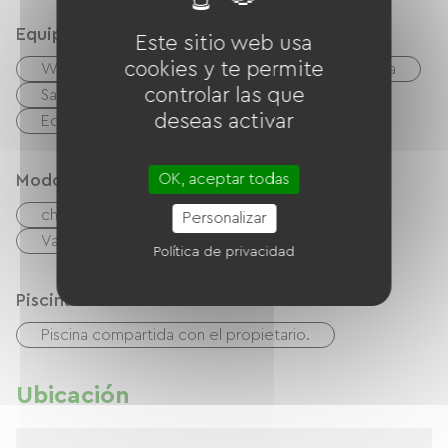
con vistas al jardín, donde podrá disfrutar del
Equipos
Este sitio web usa
canto de los pájaros y la exuberante vegetación.
cookies y te permite
En los jardines encontrará mobiliario de exterior,
Wifi gratuito
TV
TNT
Barbacoa
controlar las que
una tumbona y una barbacoa. Hay
Salón de jardín
Secador de pelo
deseas activar
Equipo de planchado
aparcamiento disponible en la propiedad, que
permanece cerrada por la noche.
OK, aceptar todas
Modos de paiement
cheques
Efectivo
Personalizar
Vales de vacaciones (ANCV)
Política de privacidad
Piscina
Piscina compartida con el propietario.
Ubicación