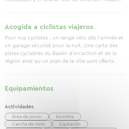
las habitaciones dobles (con cama king-size o
dos camas individuales) disponen de balcón o
terraza con mesa y sillas, y nevera para preparar
Acogida a ciclistas viajeros
comidas. Además, contamos con un garaje
Pour nos cyclistes , un range vélo dès l'arrivée et
seguro para bicicletas.
un garage sécurisé pour la nuit. Une carte des
pistes cyclables du Bassin d'Arcachon et de la
région ainsi qu'un plan de la ville sont offerts.
Equipamientos
Actividades
Área de picnic
bicicleta
Cancha de tenis
Equitación