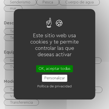
Senderismo
Pesca
Cuerpo de agua
mar
Descripción
Terreno privado cercado
Garaje
Este sitio web usa
Terraza
cookies y te permite
controlar las que
Equipos
deseas activar
Secador de pelo
Salón de jardín
TNT
TV
Wifi gratuito
OK, aceptar todas
Personalizar
Modos de paiement
Política de privacidad
Tarjeta De Crédito
cheques
Efectivo
Vales de vacaciones (ANCV)
Paypal
Transferencia