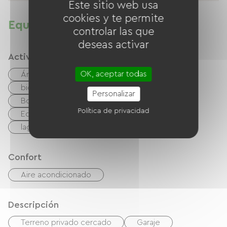
Este sitio web usa
cookies y te permite
Equipamientos
controlar las que
deseas activar
Actividades
OK, aceptar todas
Área de picnic
Camino verde
bicicleta de montaña
bicicleta
Personalizar
Boulodrome / Pétanque court
Golf
Política de privacidad
Equitación
Senderismo
Pesca
lago
Confort
Aire acondicionado
Descripción
Terreno privado cercado
Garaje