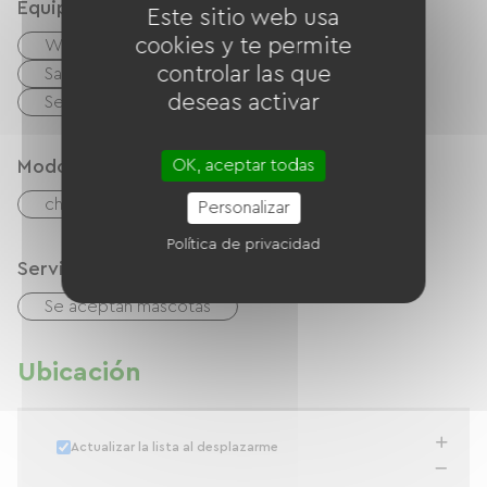
Equipos
Este sitio web usa
cookies y te permite
Wifi gratuito
TV
TNT
controlar las que
Salón de jardín
Equipo para bebés
deseas activar
Secador de pelo
Modos de paiement
OK, aceptar todas
cheques
Efectivo
Transferencia
Personalizar
Política de privacidad
Servicios
Se aceptan mascotas
Ubicación
Actualizar la lista al desplazarme