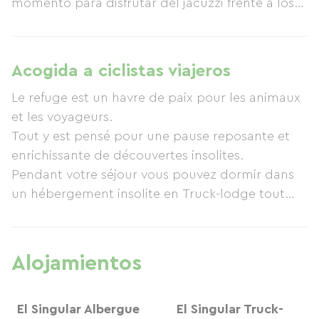
momento para disfrutar del jacuzzi frente a los
zorros. Después, disfrute alimentando a los
animales del santuario durante la visita guiada,
que tiene lugar una hora y media antes del
Acogida a ciclistas viajeros
anochecer. Termine la noche con una cena
Le refuge est un havre de paix pour les animaux
realmente sorprendente en el Petit
et les voyageurs.
Observatoire, donde podrá saborear productos
Tout y est pensé pour une pause reposante et
agrícolas y locales mientras observa animales
enrichissante de découvertes insolites.
nocturnos. Abrimos todo el año, todos los días,
Pendant votre séjour vous pouvez dormir dans
para estancias de 1 a 2 noches como máximo. Al
un hébergement insolite en Truck-lodge tout
hospedarse en el santuario, contribuye a la
compris avec le linge de lit et bain , les petits
conservación animal. ¡Un buen momento... una
déjeuners et un créneau au bain chaud devant
buena acción! Esperamos darle la bienvenida al
les renards.
santuario.
Alojamientos
Puis profiter du nourissage des animaux du
refuge pendant la visite guidée, c'est 1h30 avant
la tombée du jour.
El Singular Albergue
El Singular Truck-