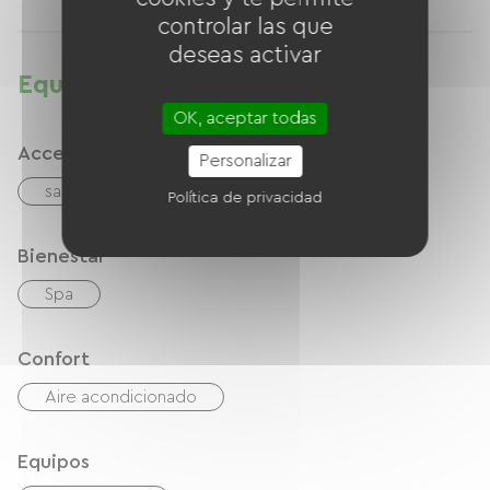
controlar las que
deseas activar
Equipamientos
OK, aceptar todas
Accesibilidad
Personalizar
sala PMR
Política de privacidad
Bienestar
Spa
Confort
Aire acondicionado
Equipos