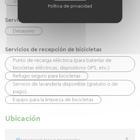
Transferencia
cheques
Efectivo
Política de privacidad
Servicios
Desayuno
Servicios de recepción de bicicletas
Punto de recarga eléctrica (para baterías de
bicicletas eléctricas, dispositivos GPS, etc.)
Refugio seguro para bicicletas
Servicio de lavandería disponible (gratuito o de
pago).
Equipo para la limpieza de bicicletas
Ubicación