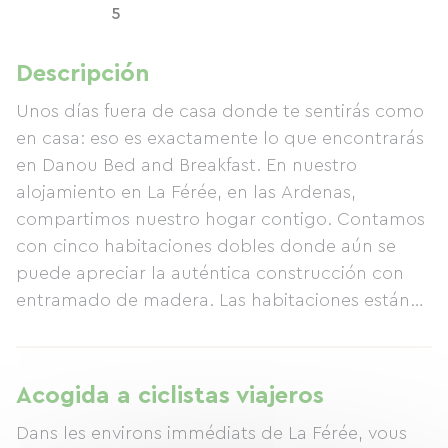
5
Descripción
Unos días fuera de casa donde te sentirás como
en casa: eso es exactamente lo que encontrarás
en Danou Bed and Breakfast. En nuestro
alojamiento en La Férée, en las Ardenas,
compartimos nuestro hogar contigo. Contamos
con cinco habitaciones dobles donde aún se
puede apreciar la auténtica construcción con
entramado de madera. Las habitaciones están
decoradas con gusto y comodidad, cada una
con su propio estilo y ambiente único. En los
alrededores de La Férée, podrás disfrutar de
Acogida a ciclistas viajeros
hermosos paseos a pie o en bicicleta. Estaremos
Dans les environs immédiats de La Férée, vous
encantados de recomendarte las rutas más