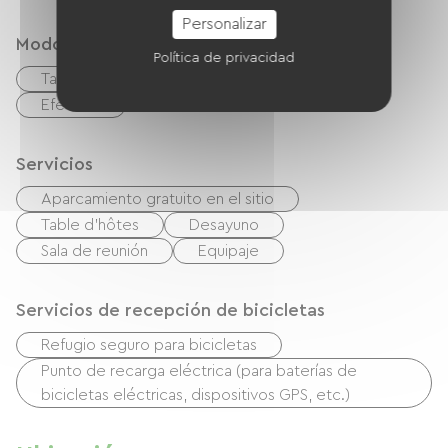
Personalizar
Modos de paiement
Política de privacidad
Tarjeta De Crédito
Transferencia
Efectivo
Servicios
Aparcamiento gratuito en el sitio
Table d'hôtes
Desayuno
Sala de reunión
Equipaje
Servicios de recepción de bicicletas
Refugio seguro para bicicletas
Punto de recarga eléctrica (para baterías de
bicicletas eléctricas, dispositivos GPS, etc.)