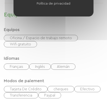
Política de privacidad
Equipamientos
Equipos
Oficina / Espacio de trabajo remoto
Wifi gratuito
Idiomas
Français
Inglés
Alemán
Modos de paiement
Tarjeta De Crédito
cheques
Efectivo
Transferencia
Paypal