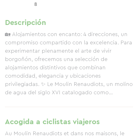
8
Descripción
🏡 Alojamientos con encanto: 4 direcciones, un
compromiso compartido con la excelencia. Para
experimentar plenamente el arte de vivir
borgoñón, ofrecemos una selección de
alojamientos distintivos que combinan
comodidad, elegancia y ubicaciones
privilegiadas. ✨ Le Moulin Renaudiots, un molino
de agua del siglo XVI catalogado como
patrimonio histórico, ofrece una escapada
romántica en plena naturaleza, enclavado entre
el bosque y el río. 💫 Maison Luisa, un
Acogida a ciclistas viajeros
encantador apartamento en el centro de Autun,
Au Moulin Renaudiots et dans nos maisons, le
le permite explorar la ciudad histórica y sus