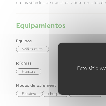
en los viñedos de nuestros viticultores local
Equipamientos
Equipos
Wifi gratuito
Idiomas
Este sitio w
Français
Modos de paiement
Efectivo
cheques
Transferencia