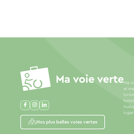
Ma vo
el ma
turis
hotel
huésp
lugar
Nos plus belles voies vertes