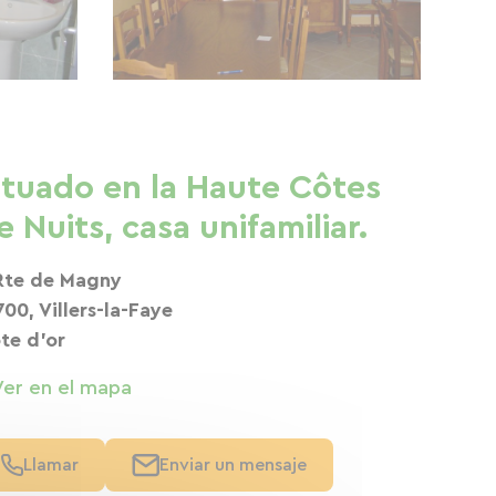
ituado en la Haute Côtes
e Nuits, casa unifamiliar.
Rte de Magny
700, Villers-la-Faye
te d'or
Ver en el mapa
Llamar
Enviar un mensaje