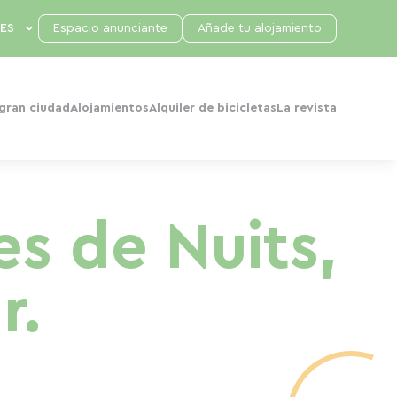
Espacio anunciante
Añade tu alojamiento
 gran ciudad
Alojamientos
Alquiler de bicicletas
La revista
es de Nuits,
r.