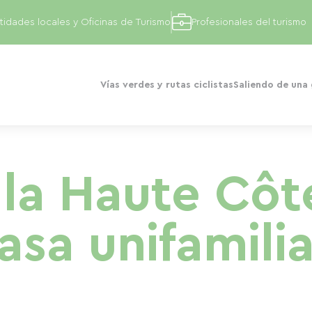
tidades locales y Oficinas de Turismo
Profesionales del turismo
Vías verdes y rutas ciclistas
Saliendo de una
la Haute Côt
asa unifamilia