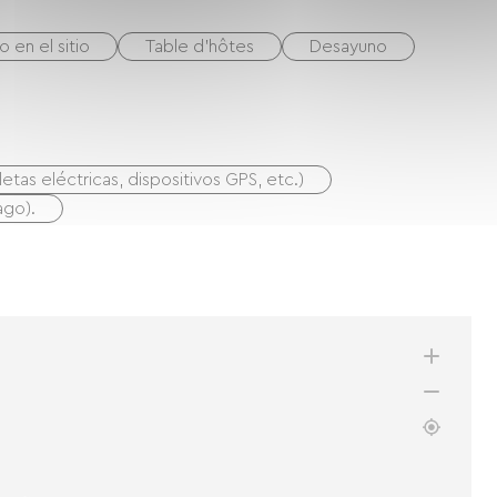
 en el sitio
Table d'hôtes
Desayuno
etas eléctricas, dispositivos GPS, etc.)
ago).