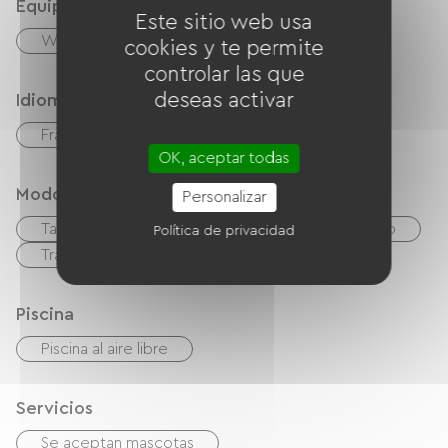
Equipos
Este sitio web usa
Wifi gratuito
cookies y te permite
controlar las que
deseas activar
Idiomas
Français
Inglés
Español
OK, aceptar todas
Modos de paiement
Personalizar
Tarjeta De Crédito
cheques
Efectivo
Política de privacidad
Transferencia
Piscina
Piscina al aire libre
Servicios
Se aceptan mascotas