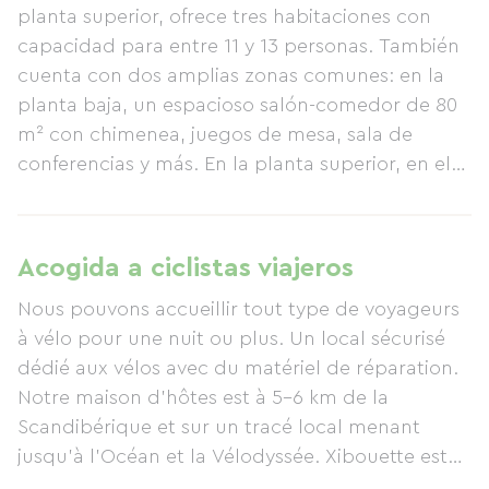
planta superior, ofrece tres habitaciones con
capacidad para entre 11 y 13 personas. También
cuenta con dos amplias zonas comunes: en la
planta baja, un espacioso salón-comedor de 80
m² con chimenea, juegos de mesa, sala de
conferencias y más. En la planta superior, en el
rellano, hay una zona de lectura y juegos para
niños pequeños. En el exterior, podrá disfrutar
de 2 hectáreas de terreno para compartir con
Acogida a ciclistas viajeros
nuestras cabras, gallinas y perro: una hectárea
Nous pouvons accueillir tout type de voyageurs
de prado con senderos naturales, una pista de
à vélo pour une nuit ou plus. Un local sécurisé
petanca, una piscina, una mesa de ping-pong y
dédié aux vélos avec du matériel de réparation.
otros juegos. El prado, las dependencias, el
Notre maison d'hôtes est à 5-6 km de la
huerto y el jardín frutal crean un entorno verde
Scandibérique et sur un tracé local menant
diseñado para darle la bienvenida más cálida
jusqu'à l'Océan et la Vélodyssée. Xibouette est
posible. Para más información:
située à quelques kilomètre de la voie verte de
https://xibouette.fr/