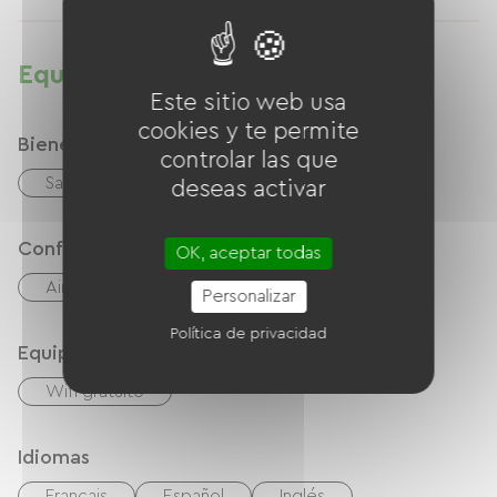
Equipamientos
Este sitio web usa
cookies y te permite
Bienestar
controlar las que
Sauna
Jaccuzi
deseas activar
Confort
OK, aceptar todas
Aire acondicionado
Personalizar
Política de privacidad
Equipos
Wifi gratuito
Idiomas
Français
Español
Inglés