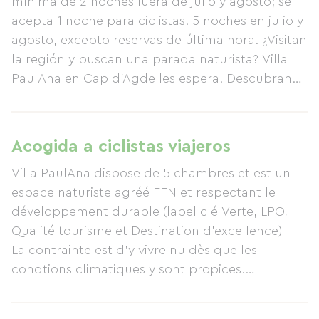
mínima de 2 noches fuera de julio y agosto; se
acepta 1 noche para ciclistas. 5 noches en julio y
agosto, excepto reservas de última hora. ¿Visitan
la región y buscan una parada naturista? Villa
PaulAna en Cap d'Agde les espera. Descubran
una experiencia única y relajante, un espacio de
libertad. Sentimientos de asombro al estar
desnudo, libertad del cuerpo, conexión con los
Acogida a ciclistas viajeros
demás, serenidad en la autoaceptación y
Villa PaulAna dispose de 5 chambres et est un
sorpresa al experimentar el naturismo. Serán
espace naturiste agréé FFN et respectant le
recibidos con calidez en esta acogedora y
développement durable (label clé Verte, LPO,
tranquila casa de huéspedes naturista cerca del
Qualité tourisme et Destination d'excellence)
pueblo naturista. Podrán disfrutar de un
La contrainte est d'y vivre nu dès que les
alojamiento naturista excepcional, relajarse
condtions climatiques y sont propices.
desnudos al sol o en el agua y sentirse como en
A la Villa vous disposerez d'une piscine, Jacuszzi
un verdadero, aunque temporal, "hogar lejos
et Sauna mais également d'une cuisine
del hogar". Una vez naturista, siempre naturista: