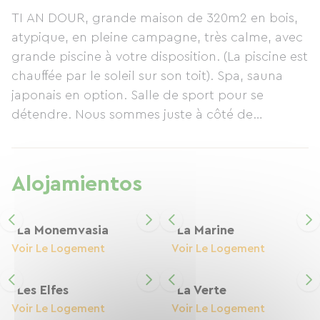
guardadas de forma segura en nuestro amplio
TI AN DOUR, grande maison de 320m2 en bois,
garaje. Hay una toma de corriente disponible
atypique, en pleine campagne, très calme, avec
para cargar sus baterías. Una gran piscina es de
grande piscine à votre disposition. (La piscine est
acceso gratuito, y un spa y una sauna japonesa
chauffée par le soleil sur son toit). Spa, sauna
están disponibles por un suplemento.
japonais en option. Salle de sport pour se
Bienvenido a TI AN DOUR.
détendre. Nous sommes juste à côté de
Ploumilliau, 2 km. Nous disposons de 4
chambres à la réservation, donc pour 8 ou 9
personnes, maximum, à des tarifs différents,
Alojamientos
selon la chambre. De 75€ à 114€ en période
estivale. De 65 à 98€ en période hivernale. Les
petits dej sont compris dans le tarif des
La Monemvasia
La Marine
chambres. Ils sont copieux et gourmands.
Voir Le Logement
Voir Le Logement
N’hésitez pas à nous appeler, nous serons très
heureux de vous accueillir.
Les Elfes
La Verte
Voir Le Logement
Voir Le Logement