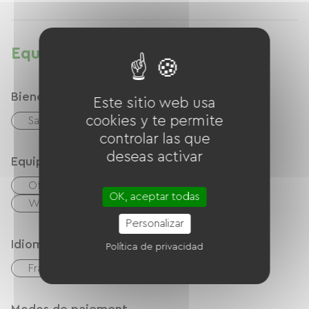
Equipamientos
Bienestar
Este sitio web usa
cookies y te permite
Sauna
Spa
controlar las que
deseas activar
Equipos
Oficina / Espacio de trabajo remoto
OK, aceptar todas
Wifi gratuito
Personalizar
Idiomas
Política de privacidad
Français
Inglés
Italiano