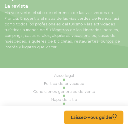
La revista
Ma voie verte, el sitio de referencia de las vías verdes en
Francia. Encuentra el mapa de las vías verdes de Francia, así
como todos los profesionales del turismo y las actividades
turísticas a menos de 5 kilómetros de los itinerarios: hoteles,
campings, casas rurales, alquileres vacacionales, casas de
huéspedes, alquileres de bicicletas, restaurantes, puntos de
interés y lugares que visitar.
Aviso legal
Política de privacidad
Condiciones generales de venta
Mapa del sitio
Gestión de cookies
Realización: Mill, Privas
Laissez-vous guider
© 2026 Ma Voie Verte Todos los derechos reservados