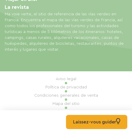
La revista
Ma voie verte, el sitio de referencia de las vías verdes en
Francia. Encuentra el mapa de las vías verdes de Francia, así
como todos los profesionales del turismo y las actividades
turísticas a menos de 5 kilómetros de los itinerarios: hoteles,
campings, casas rurales, alquileres vacacionales, casas de
huéspedes, alquileres de bicicletas, restaurantes, puntos de
interés y lugares que visitar.
Aviso legal
Política de privacidad
Condiciones generales de venta
Mapa del sitio
Gestión de cookies
Realización: Mill, Privas
Laissez-vous guider
© 2026 Ma Voie Verte Todos los derechos reservados