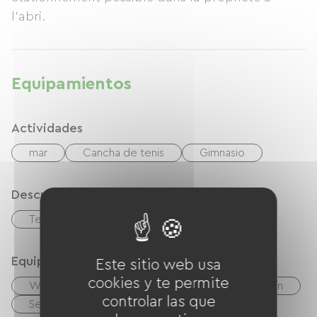
l'abri.
Equipamientos
Actividades
mar
Cancha de tenis
Gimnasio
Descripción
Terreno privado cercado
Equipos
Este sitio web usa
cookies y te permite
Wifi gratuito
Barbacoa
Salón de jardín
controlar las que
Secador de pelo
Equipo de planchado