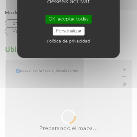
deseas activar
Modos de paiement
OK, aceptar todas
cheques
Efectivo
Personalizar
Vales de vacaciones (ANCV)
Política de privacidad
Ubicación
Actualizar la lista al desplazarme
Preparando el mapa...