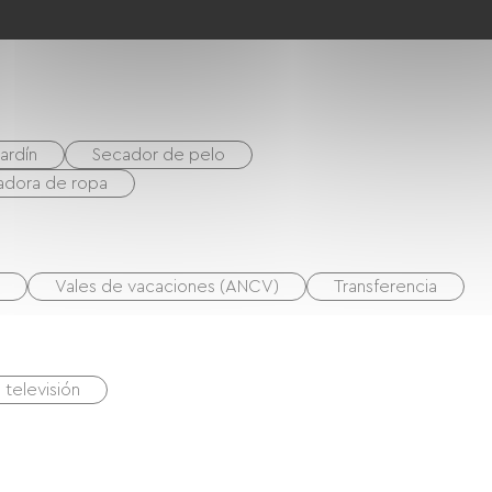
ardín
Secador de pelo
adora de ropa
Vales de vacaciones (ANCV)
Transferencia
 televisión