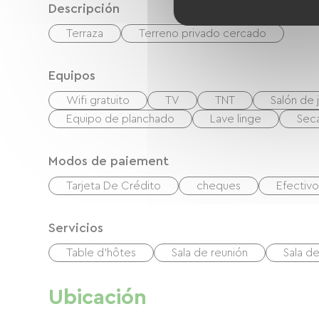
Descripción
Terraza
Terreno privado cercado
Equipos
Wifi gratuito
TV
TNT
Salón de j
Equipo de planchado
Lave linge
Sec
Modos de paiement
Tarjeta De Crédito
cheques
Efectivo
Servicios
Table d'hôtes
Sala de reunión
Sala de
Ubicación