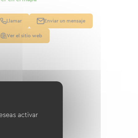
Llamar
Enviar un mensaje
Ver el sitio web
eseas activar