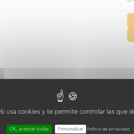
Mini golf
Boulodrome / Pétanque court
eb usa cookies y te permite controlar las que d
OK, aceptar todas
Personalizar
Política de privacidad