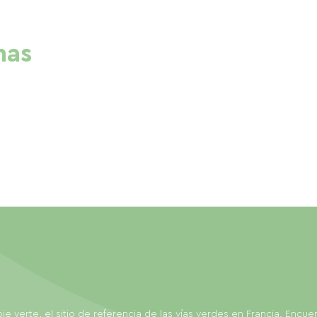
nas
ie verte, el sitio de referencia de las vías verdes en Francia. Encue