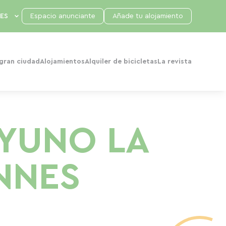
Espacio anunciante
Añade tu alojamiento
 gran ciudad
Alojamientos
Alquiler de bicicletas
La revista
AYUNO LA
NNES