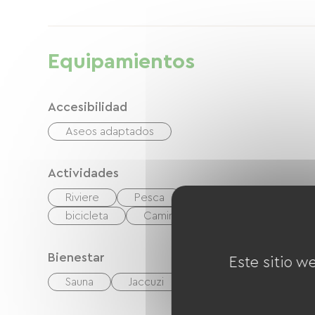
Equipamientos
Accesibilidad
Aseos adaptados
Actividades
Riviere
Pesca
Senderismo
Golf
bicicleta
Camino verde
Bienestar
Este sitio w
Sauna
Jaccuzi
Masajes / Modelados