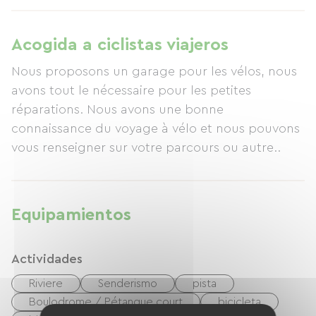
Acogida a ciclistas viajeros
Nous proposons un garage pour les vélos, nous
avons tout le nécessaire pour les petites
réparations. Nous avons une bonne
connaissance du voyage à vélo et nous pouvons
vous renseigner sur votre parcours ou autre..
Equipamientos
Actividades
Riviere
Senderismo
pista
Boulodrome / Pétanque court
bicicleta