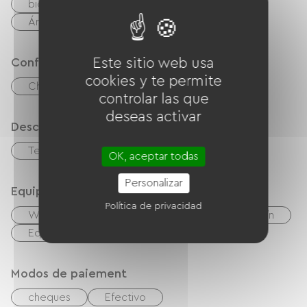
bicicleta de montaña
Camino verde
Área de picnic
Confort
Este sitio web usa
cookies y te permite
Chimenea
controlar las que
deseas activar
Descripción
Terraza
Garaje
OK, aceptar todas
Personalizar
Equipos
Política de privacidad
Wifi gratuito
Barbacoa
Salón de jardín
Equipo para bebés
Secador de pelo
Modos de paiement
cheques
Efectivo