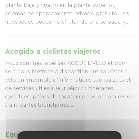
planta baja y cuatro en la planta superior,
además de aparcamiento privado gratuito. Los
huéspedes pueden disfrutar de una soleada y
exótica terraza, una zona de picnic y un
aparcamiento seguro para bicicletas. También
hay conexión Wi-Fi gratuita. ¿Busca relajarse y
Acogida a ciclistas viajeros
explorar? Le esperamos.
Nous sommes labélisés ACCUEIL VELO et pour
cela nous mettons à disposition aux touristes à
vélo un ensemble d'informations touristiques et
de services utiles à leur séjour : itinéraires
cyclables, points de location de vélo, horaires de
train, cartes touristiques.
Possibilité de laver et sécher le linge (service
payant uniquement réservé aux cyclistes)
Au niveaux des équipements, nous mettons à
Equipamientos
disposition un abri vélo couvert et sécurisé ainsi