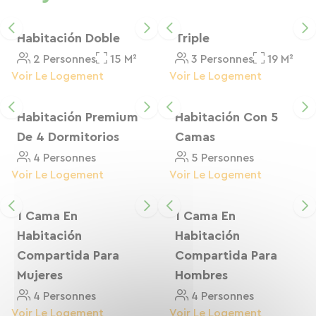
impacto ambiental de sus actividades mediante
acciones concretas y transparentes. ¡Una razón
más para sucumbir a los encantos de este
Habitación Doble
Triple
acogedor refugio ecológico y al estilo de vida
2 Personnes
15 M²
3 Personnes
19 M²
típico de Estrasburgo! Tras una noche de
Voir Le Logement
Voir Le Logement
descanso, diríjase al restaurante para deleitar su
paladar. Disfrute de un delicioso desayuno con
Habitación Premium
Habitación Con 5
productos frescos y sabores locales: bollería,
De 4 Dormitorios
Camas
panes variados, zumos naturales, mermeladas y
4 Personnes
5 Personnes
mieles IEP…
Voir Le Logement
Voir Le Logement
1 Cama En
1 Cama En
Habitación
Habitación
Compartida Para
Compartida Para
Mujeres
Hombres
4 Personnes
4 Personnes
Voir Le Logement
Voir Le Logement