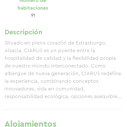
Número de
habitaciones
91
Descripción
Situado en pleno corazón de Estrasburgo,
Alsacia, CIARUS es un puente entre la
hospitalidad de calidad y la flexibilidad propia
de nuestro mundo interconectado. Como
albergue de nueva generación, CIARUS redefine
la experiencia, combinando conceptos
innovadores, vida en comunidad,
responsabilidad ecológica, opciones asequibles
y auténtico sabor local. Comprometidos con el
turismo responsable desde hace años, el equipo
de CIARUS trabaja a diario para limitar el
Alojamientos