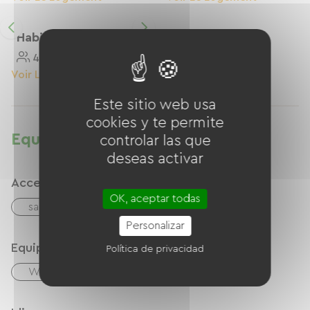
Habitación 4 Camas
4 Personnes
Voir Le Logement
Este sitio web usa
cookies y te permite
Equipamientos
controlar las que
deseas activar
Accesibilidad
OK, aceptar todas
sala PMR
Personalizar
Equipos
Política de privacidad
Wifi gratuito