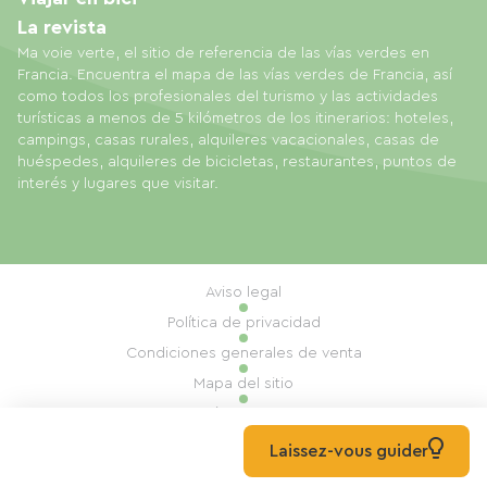
La revista
Ma voie verte, el sitio de referencia de las vías verdes en
Francia. Encuentra el mapa de las vías verdes de Francia, así
como todos los profesionales del turismo y las actividades
turísticas a menos de 5 kilómetros de los itinerarios: hoteles,
campings, casas rurales, alquileres vacacionales, casas de
huéspedes, alquileres de bicicletas, restaurantes, puntos de
interés y lugares que visitar.
Aviso legal
Política de privacidad
Condiciones generales de venta
Mapa del sitio
Gestión de cookies
Realización: Mill, Privas
Laissez-vous guider
© 2026 Ma Voie Verte Todos los derechos reservados