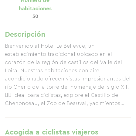
Número de
habitaciones
30
Descripción
Bienvenido al Hotel Le Bellevue, un
establecimiento tradicional ubicado en el
corazón de la región de castillos del Valle del
Loira. Nuestras habitaciones con aire
acondicionado ofrecen vistas impresionantes del
río Cher o de la torre del homenaje del siglo XII.
🚴‍♂️ Ideal para ciclistas, explore el Castillo de
Chenonceau, el Zoo de Beauval, yacimientos
trogloditas, cuevas de setas y granjas de
gusanos de seda. 🍇 Rodeado de viñedos
(Sauvignon Blanc, Gamay, Côt, etc.), disfrute de
Acogida a ciclistas viajeros