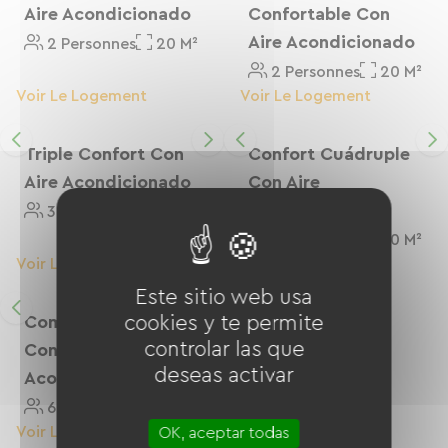
détente.
Aire Acondicionado
Confortable Con
Aire Acondicionado
2 Personnes
20 M²
2 Personnes
20 M²
Voir Le Logement
Voir Le Logement
Triple Confort Con
Confort Cuádruple
Aire Acondicionado
Con Aire
Acondicionado
3 Personnes
20 M²
4 Personnes
20 M²
Voir Le Logement
Voir Le Logement
Este sitio web usa
cookies y te permite
Comodidad Familiar
controlar las que
Con Aire
deseas activar
Acondicionado
6 Personnes
40 M²
Voir Le Logement
OK, aceptar todas