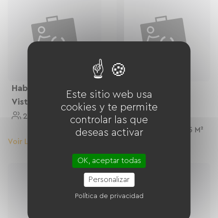
gratuitement
Parking extérieur privé et Abri couvert et fermé
pour les vélos
Habitación Con
Chambre Double
Este sitio web usa
Vista Al Jardín
Avec Terrasse
cookies y te permite
Privative
2 Personnes
15 M²
controlar las que
2 Personnes
15 M²
deseas activar
Voir Le Logement
Voir Le Logement
OK, aceptar todas
Personalizar
Política de privacidad