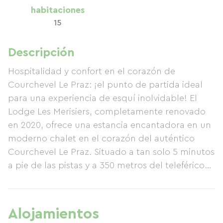
habitaciones
15
Descripción
Hospitalidad y confort en el corazón de
Courchevel Le Praz: ¡el punto de partida ideal
para una experiencia de esquí inolvidable! El
Lodge Les Merisiers, completamente renovado
en 2020, ofrece una estancia encantadora en un
moderno chalet en el corazón del auténtico
Courchevel Le Praz. Situado a tan solo 5 minutos
a pie de las pistas y a 350 metros del teleférico
que lleva a Courchevel Village, disfrutará de un
fácil acceso a la extensa zona de esquí de
Courchevel. Disfrute del cálido ambiente del
Alojamientos
pueblo, rodeado de pintorescos chalets y