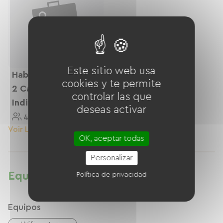
Este sitio web usa
Habitación Familiar:
cookies y te permite
2 Camas
controlar las que
Individuales + Litera
deseas activar
4 Personnes
Voir Le Logement
OK, aceptar todas
Personalizar
Equipamientos
Política de privacidad
Equipos