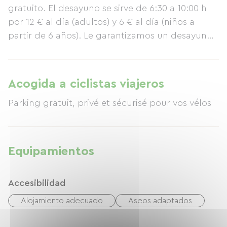
gratuito. El desayuno se sirve de 6:30 a 10:00 h
por 12 € al día (adultos) y 6 € al día (niños a
partir de 6 años). Le garantizamos un desayuno
completo y de alta calidad. Estaremos
encantados de recomendarle buenos
restaurantes cerca del hotel. Nos complace dar
Acogida a ciclistas viajeros
la bienvenida a huéspedes de todo el mundo y
Parking gratuit, privé et sécurisé pour vos vélos
valoramos las interacciones directas, sencillas y
auténticas. Tenga la seguridad de que haremos
todo lo posible para que disfrute de una
estancia agradable con nosotros.
Equipamientos
Accesibilidad
Alojamiento adecuado
Aseos adaptados