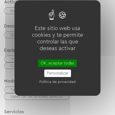
Actividades
bicicleta
Camino verde
Descripción
Este sitio web usa
cookies y te permite
Garaje
controlar las que
deseas activar
Equipos
Wifi gratuito
TV
Canal +
OK, aceptar todas
Cable / Satélite
Secador de pelo
Personalizar
Modos de paiement
Política de privacidad
Tarjeta De Crédito
Efectivo
Vales de vacaciones (ANCV)
Servicios