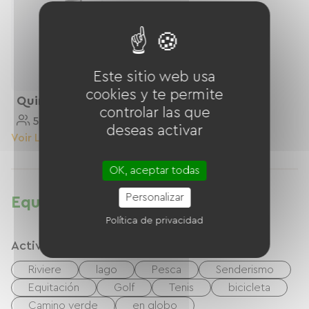
Este sitio web usa
cookies y te permite
Quintuplicar
controlar las que
5 Personnes
25 M²
deseas activar
Voir Le Logement
OK, aceptar todas
Personalizar
Equipamientos
Política de privacidad
Actividades
Riviere
lago
Pesca
Senderismo
Equitación
Golf
Tenis
bicicleta
Camino verde
en globo