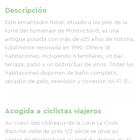
Descripción
Este encantador hotel, situado a los pies de la
torre del homenaje de Montrichard, es una
antigua posada con más de 425 años de historia,
totalmente renovada en 1990. Ofrece 18
habitaciones, incluyendo 6 familiares, un bar,
terraza, patio y un bistró/bar de vinos. Todas las
habitaciones disponen de baño completo,
secador de pelo, televisión y conexión Wi-Fi. El
hotel se encuentra en la calle principal, rodeado
de tiendas, a tan solo 2 minutos del casco
antiguo y los museos. A 5 minutos hay un
Acogida a ciclistas viajeros
parque acuático con piscina, pistas de tenis,
Au coeur des châteaux de la Loire La Croix
playa y zona de juegos infantil. También se
Blanche vielle de près 1/2 siècle se situe au
pueden alquilar hidropedales y canoas en
centre de Montrichard au pied du donjon du XI