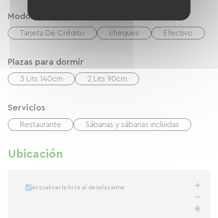
Modos de paiement
Tarjeta De Crédito
cheques
Efectivo
Plazas para dormir
3 Lits 140cm
2 Lits 90cm
Servicios
Restaurante
Sábanas y sábanas incluidas
Ubicación
Actualizar la lista al desplazarme