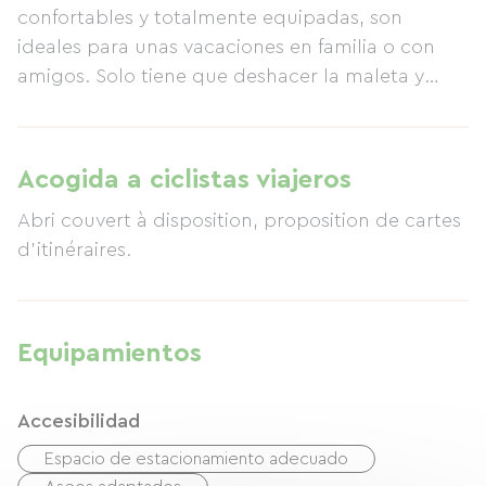
confortables y totalmente equipadas, son
ideales para unas vacaciones en familia o con
amigos. Solo tiene que deshacer la maleta y
disfrutar de las ventajas de este glamping
familiar. Maylis le dará una cálida bienvenida y
estará encantada de mostrarle los mejores
Acogida a ciclistas viajeros
rincones y atracciones imprescindibles. A tan
Abri couvert à disposition, proposition de cartes
solo 5 minutos del pueblo de St-Julien-en-Born y
d'itinéraires.
a 200 m del carril bici, podrá ir en bici a donde
quiera, siguiendo sus propios deseos… Y para
quienes buscan tranquilidad, La Téouleyre es
perfecta: amplias parcelas a la sombra de pinos
Equipamientos
y robles, en un entorno apacible sin grandes
aglomeraciones. ¡Aquí podrá vivir a su propio
Accesibilidad
ritmo!
Espacio de estacionamiento adecuado