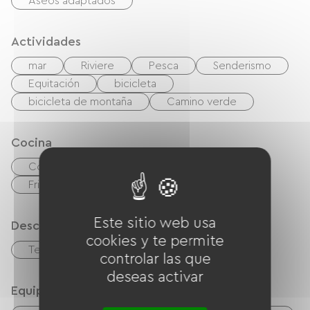
Aseos adaptados
Actividades
mar
Riviere
Pesca
Senderismo
Equitación
bicicleta
bicicleta de montaña
Camino verde
Cocina
Cocina independiente
microonda
Frigorífico
Congélateur
Este sitio web usa
Descripción
cookies y te permite
Terraza
controlar las que
deseas activar
Equipos