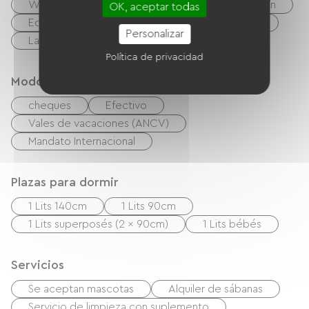
Wifi gratuito
Barbacoa
Salón de jardín
OK, aceptar todas
Equipo para bebés
Equipo de planchado
Personalizar
Lave linge
Política de privacidad
Modos de paiement
cheques
Efectivo
Vales de vacaciones (ANCV)
Mandato Internacional
Plazas para dormir
1 Lits 140cm
1 Lits 90cm
1 Lits superposés (2 x 90cm)
1 Lits bébés
Servicios
Se aceptan mascotas
Alquiler de sábanas
Servicio de limpieza con suplemento