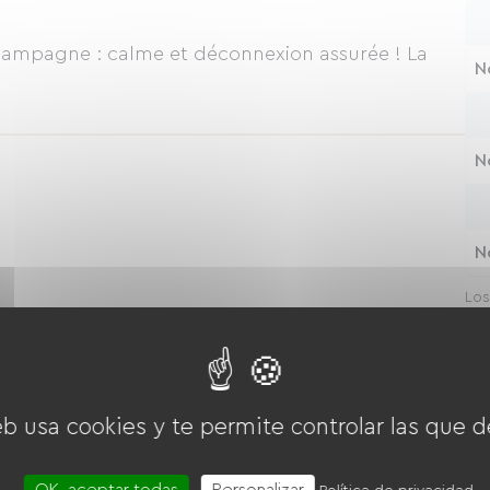
a campagne : calme et déconnexion assurée ! La
N
N
N
Los
y l
eb usa cookies y te permite controlar las que d
OK, aceptar todas
Personalizar