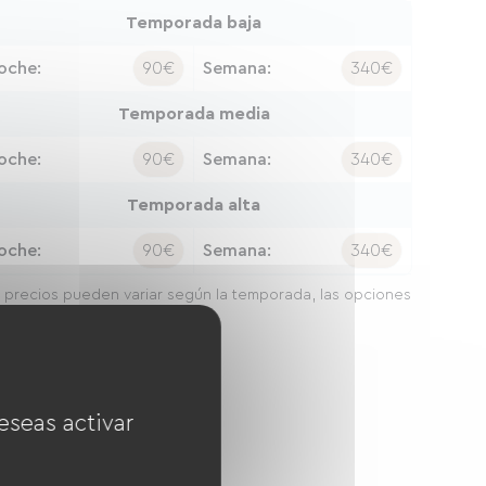
Temporada baja
oche:
90€
Semana:
340€
Temporada media
oche:
90€
Semana:
340€
Temporada alta
oche:
90€
Semana:
340€
 precios pueden variar según la temporada, las opciones
a duración de la estancia.
eseas activar