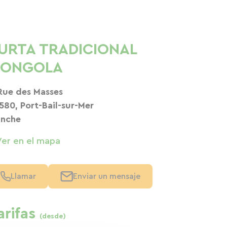
URTA TRADICIONAL
ONGOLA
Rue des Masses
580, Port-Bail-sur-Mer
nche
Ver en el mapa
Llamar
Enviar un mensaje
arifas
(desde)