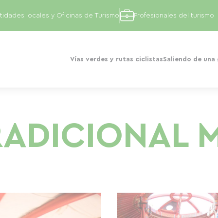
tidades locales y Oficinas de Turismo
Profesionales del turismo
Vías verdes y rutas ciclistas
Saliendo de una
RADICIONAL