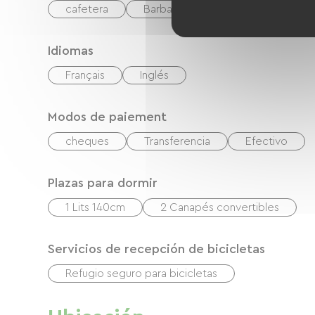
cafetera
Barbacoa
Idiomas
Français
Inglés
Modos de paiement
cheques
Transferencia
Efectivo
Plazas para dormir
1 Lits 140cm
2 Canapés convertibles
Servicios de recepción de bicicletas
Refugio seguro para bicicletas