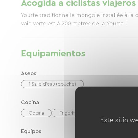
Acogida a ciclistas viajeros
Yourte traditionnelle mongole installée à l
voie verte est à 200 mètres de la Yourte !
Equipamientos
Aseos
1 Salle d'eau (douche)
Cocina
Cocina
Frigorífico
Las cuatro
Este sitio w
Equipos