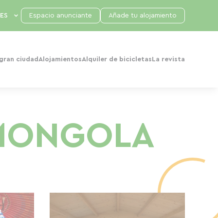
Espacio anunciante
Añade tu alojamiento
 gran ciudad
Alojamientos
Alquiler de bicicletas
La revista
 MONGOLA