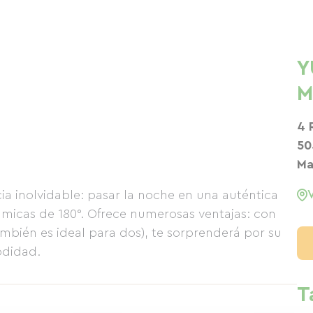
Y
M
4 
50
Ma
ia inolvidable: pasar la noche en una auténtica
ámicas de 180°. Ofrece numerosas ventajas: con
bién es ideal para dos), te sorprenderá por su
odidad.
T