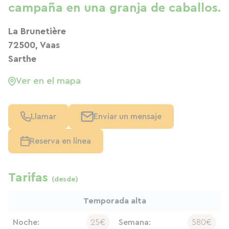
campaña en una granja de caballos.
La Brunetière
72500, Vaas
Sarthe
Ver en el mapa
Llamar
Enviar un mensaje
Reserva en línea
Tarifas
(desde)
Temporada alta
Noche:
25€
Semana:
580€