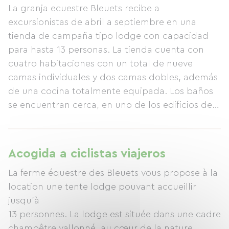
La granja ecuestre Bleuets recibe a
excursionistas de abril a septiembre en una
tienda de campaña tipo lodge con capacidad
para hasta 13 personas. La tienda cuenta con
cuatro habitaciones con un total de nueve
camas individuales y dos camas dobles, además
de una cocina totalmente equipada. Los baños
se encuentran cerca, en uno de los edificios de
la granja. La granja está situada en el valle del
Loir, entre el río Loir y el bosque de Bercé. La
granja también ofrece la posibilidad de recoger
Acogida a ciclistas viajeros
arándanos en los campos desde finales de junio
La ferme équestre des Bleuets vous propose à la
hasta principios de agosto, así como la
location une tente lodge pouvant accueillir
posibilidad de alquilar una sala para diversos
jusqu'à
eventos. La tienda se puede alquilar completa o
13 personnes. La lodge est située dans une cadre
por noche, según la temporada y la
champêtre vallonné, au cœur de la nature,