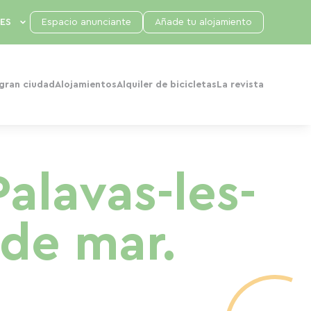
Espacio anunciante
Añade tu alojamiento
 gran ciudad
Alojamientos
Alquiler de bicicletas
La revista
Palavas-les-
 de mar.