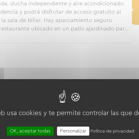
ada, ducha independiente y aire acondicionado.
idencia y podrá disfrutar de acceso gratuito al
y la sala de billar. Hay aparcamiento seguro
restaurante ubicado en un patio ajardinado para
eb usa cookies y te permite controlar las que d
OK, aceptar todas
Personalizar
Política de privacidad