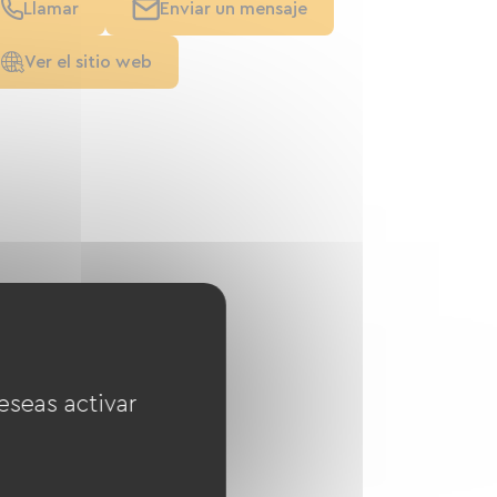
Llamar
Enviar un mensaje
Ver el sitio web
eseas activar