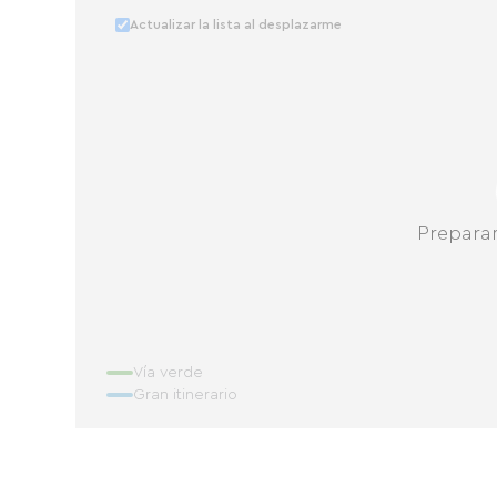
Actualizar la lista al desplazarme
Prepara
Vía verde
Gran itinerario