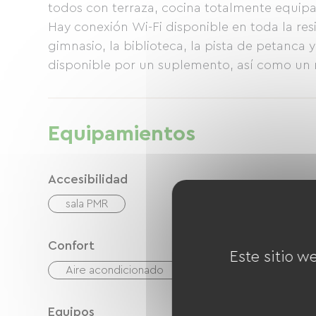
todos con terraza, cocina totalmente equip
Hay conexión Wi-Fi disponible en toda la res
gimnasio, la biblioteca, la pista de petanca 
disponible por un suplemento, así como un 
disfrutar de un almuerzo tranquilo.
Equipamientos
Accesibilidad
sala PMR
Confort
Este sitio w
Aire acondicionado
Equipos