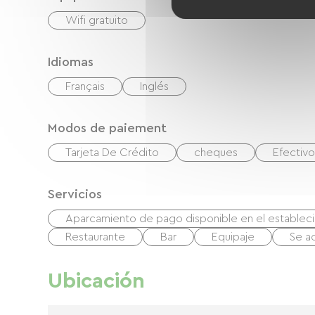
Wifi gratuito
Idiomas
Français
Inglés
Modos de paiement
Tarjeta De Crédito
cheques
Efectivo
Servicios
Aparcamiento de pago disponible en el establec
Restaurante
Bar
Equipaje
Se a
Ubicación