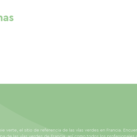
nas
ie verte, el sitio de referencia de las vías verdes en Francia. Encue
pa de las vías verdes de Francia, así como todos los profesionales 