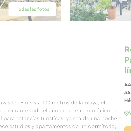
Todas las fotos
R
P
l
44
34
Hé
vas-les-Flots y a 100 metros de la playa, el
nida durante todo el año en un entorno único. La
al para estancias turísticas, ya sea de una noche o
frece estudios y apartamentos de un dormitorio,