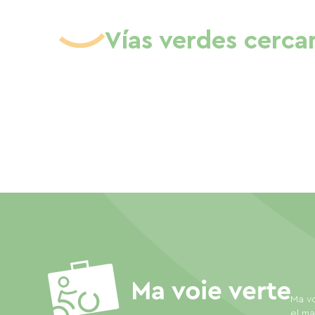
Vías verdes cerca
Ma vo
el ma