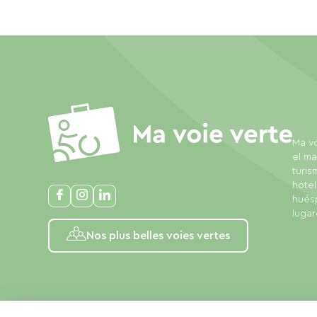
Ma vo
el ma
turis
hotel
huésp
lugar
Nos plus belles voies vertes