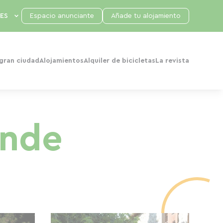
Espacio anunciante
Añade tu alojamiento
 gran ciudad
Alojamientos
Alquiler de bicicletas
La revista
ande