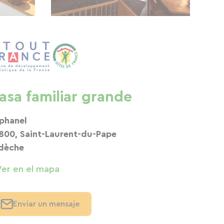
asa familiar grande
phanel
800, Saint-Laurent-du-Pape
dèche
Ver en el mapa
Enviar un mensaje