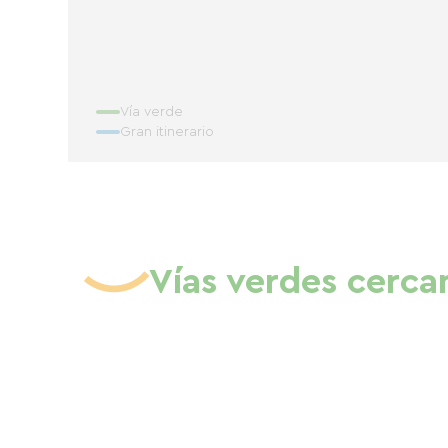
Vía verde
Gran itinerario
Vías verdes cerca