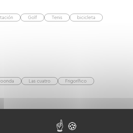
tación
Golf
Tenis
bicicleta
roonda
Las cuatro
Frigorífico