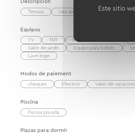
Descripción
Este sitio w
Terraza
Sala de estar / Salón
Equipos
TV
TNT
Reproductor de DVD
Salón de jardín
Equipo para bebés
Se
Lave linge
Modos de paiement
cheques
Efectivo
Vales de vacacio
Piscina
Piscina privada
Plazas para dormir