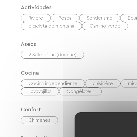
Actividades
Riviere
Pesca
Senderismo
Equi
bicicleta de montaña
Camino verde
Aseos
2 Salle d'eau (douche)
Cocina
Cocina independiente
cuisinière
mic
Lavavajillas
Congélateur
Confort
Chimenea