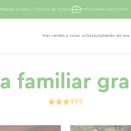
tidades locales y Oficinas de Turismo
Profesionales del turismo
Vías verdes y rutas ciclistas
Saliendo de una
a familiar gr