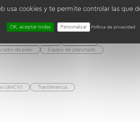
eb usa cookies y te permite controlar las que d
OK, aceptar todas
Personalizar
Política de privacidad
Sistema de alta fidelidad
Barbacoa
cador de pelo
Equipo de planchado
nes (ANCV)
Transferencia