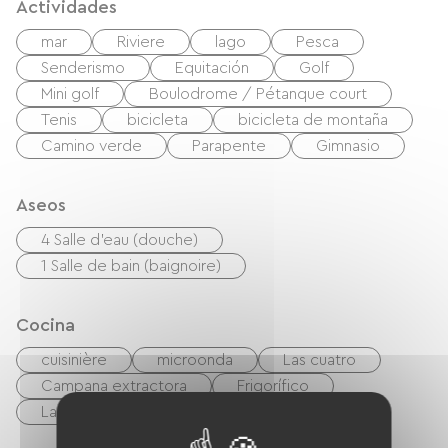
Actividades
mar
Riviere
lago
Pesca
Senderismo
Equitación
Golf
Mini golf
Boulodrome / Pétanque court
Tenis
bicicleta
bicicleta de montaña
Camino verde
Parapente
Gimnasio
Aseos
4 Salle d'eau (douche)
1 Salle de bain (baignoire)
Cocina
cuisinière
microonda
Las cuatro
Campana extractora
Frigorífico
Lavavajillas
Congélateur