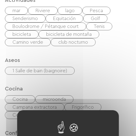
Actividades
mar
Riviere
lago
Pesca
Senderismo
Equitación
Golf
Boulodrome / Pétanque court
Tenis
bicicleta
bicicleta de montaña
Camino verde
club nocturno
Aseos
1 Salle de bain (baignoire)
Cocina
Cocina
microonda
Campana extractora
Frigorífico
Congélateur
Confort