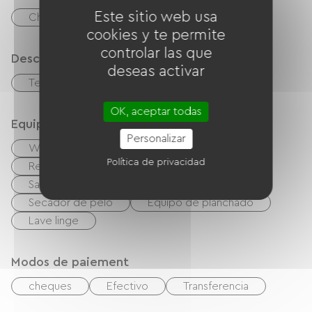
Este sitio web usa
Chimenea
cookies y te permite
controlar las que
Descripción
deseas activar
Terraza
Sala de estar / Salón
OK, aceptar todas
Equipos
Personalizar
Wifi gratuito
TV
TNT
Política de privacidad
Reproductor de DVD
Barbacoa
Salón de jardín
Equipo para bebés
Secador de pelo
Equipo de planchado
Lave linge
Modos de paiement
cheques
Efectivo
Transferencia