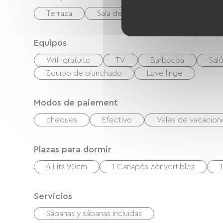
Terraza
Sala de estar / Salón
Equipos
Wifi gratuito
TV
Barbacoa
Saló
Equipo de planchado
Lave linge
Modos de paiement
cheques
Efectivo
Vales de vacacio
Plazas para dormir
4 Lits 90cm
1 Canapés convertibles
Servicios
Sábanas y sábanas incluidas