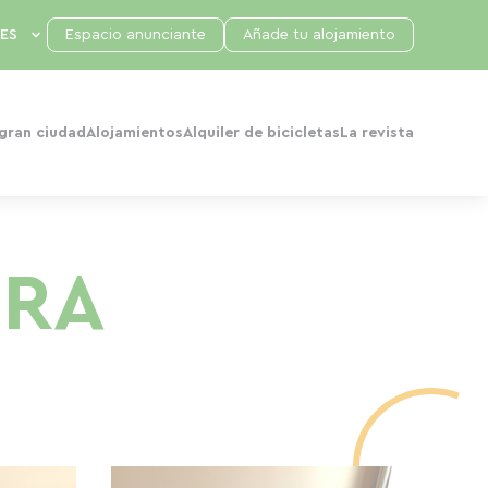
Espacio anunciante
Añade tu alojamiento
 gran ciudad
Alojamientos
Alquiler de bicicletas
La revista
URA