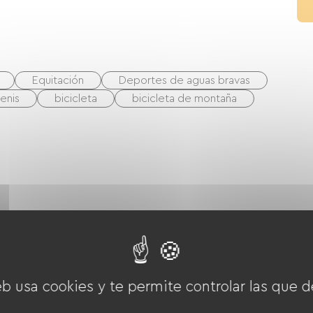
Equitación
Deportes de aguas bravas
enis
bicicleta
bicicleta de montaña
as cuatro
Frigorífico
Lavavajillas
eb usa cookies y te permite controlar las que d