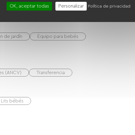
OK, aceptar todas
Personalizar
Política de privacidad
n de jardín
Equipo para bebés
nes (ANCV)
Transferencia
1 Lits bébés