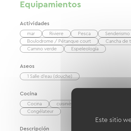
Equipamientos
Actividades
mar
Riviere
Pesca
Senderismo
Boulodrome / Pétanque court
Cancha de t
Camino verde
Espeleología
Aseos
1 Salle d'eau (douche)
Cocina
Cocina
cuisinière
microonda
L
Congélateur
Este sitio w
Descripción