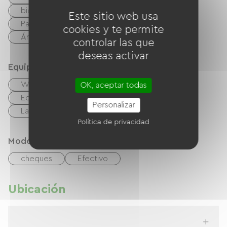
bicicleta de montaña
Camino verde
Este sitio web usa
Parapente
Área de juegos
cookies y te permite
Área de picnic
controlar las que
deseas activar
Equipos
Wifi gratuito
TV
TNT
OK, aceptar todas
Equipo para bebés
Secador de pelo
Personalizar
Lavadora colectiva
Política de privacidad
Modos de paiement
cheques
Efectivo
Ubicación