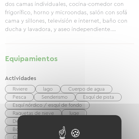
dos camas individuales, cocina-comedor con
frigorífico, horno y microondas, salón con sofá
cama y sillones, televisión e internet, baño con
ducha y lavadora, y aseo independiente.
Dispone de patio privado cerrado, aparcamiento
y garaje, muebles de jardín y barbacoa. No se
permite fumar ni mascotas.
Equipamientos
Actividades
Riviere
lago
Cuerpo de agua
Pesca
Senderismo
Esquí de pista
Esquí nórdico / esquí de fondo
Raquetas de nieve
luge
Deportes de aguas bravas
Golf
Boulodrome / Pétanque court
Tenis
Cancha de tenis
bicicleta