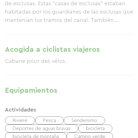
de esclusas. Estas "casas de esclusas" estaban
habitadas por los guardianes de las esclusas que
mantenían los tramos del canal. También
servían como puntos de relevo para el
transporte de carruajes tirados por caballos.
Ahora puede alquilar la casa de esclusas n.º 216,
Acogida a ciclistas viajeros
"Le Moustoir", en Châteauneuf-du-Faou, ubicada
Cabane pour des vélos.
en el corazón del departamento de Finistère. "Le
Moustoir" ofrece un alojamiento confortable
para 13 + 2 personas (máximo 15 personas).
Planta baja: cocina bien equipada, comedor,
Equipamientos
amplio salón con chimenea, aseo, una
habitación doble (cama individual) con lavabo y
Actividades
cama supletoria, una habitación doble (con
acceso limitado para personas con
Riviere
Pesca
Senderismo
discapacidad), un baño independiente con
Deportes de aguas bravas
bicicleta
inodoro, ducha, lavadora y secadora. Primera
bicicleta de montaña
Camino verde