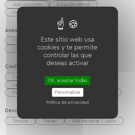
club nocturno
Estación termal
Gimnasio
Aseos
Este sitio web usa
1 Salle d'eau (douche)
cookies y te permite
1 Salle de bain (baignoire)
controlar las que
deseas activar
Cocina
Cocina
cuisinière
microonda
OK, aceptar todas
Las cuatro
Campana extractora
Personalizar
Frigorífico
Lavavajillas
Congélateur
Política de privacidad
Descripción
Terraza
Garaje
Sala de estar / Salón