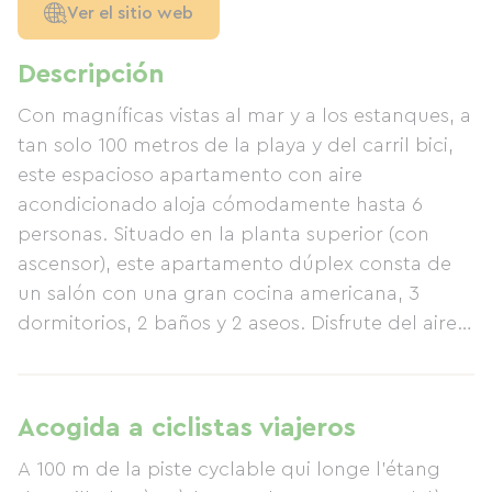
Ver el sitio web
Descripción
Con magníficas vistas al mar y a los estanques, a
tan solo 100 metros de la playa y del carril bici,
este espacioso apartamento con aire
acondicionado aloja cómodamente hasta 6
personas. Situado en la planta superior (con
ascensor), este apartamento dúplex consta de
un salón con una gran cocina americana, 3
dormitorios, 2 baños y 2 aseos. Disfrute del aire
libre en la terraza, aparcamiento seguro para
bicicletas o un vehículo en el garaje, y amplio
aparcamiento público en las inmediaciones.
Acogida a ciclistas viajeros
Restaurantes y tiendas, incluyendo una tienda
A 100 m de la piste cyclable qui longe l'étang
de alquiler de bicicletas, se encuentran a poca