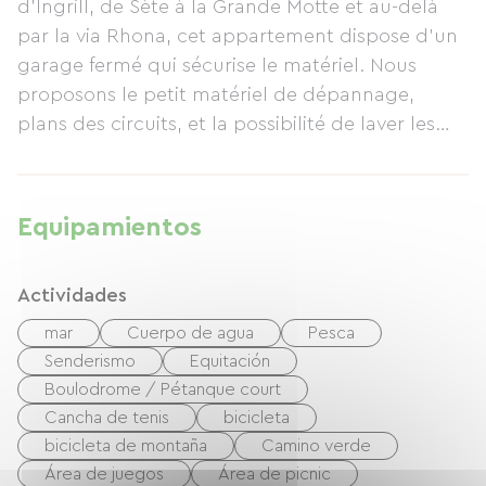
d'Ingrill, de Sète à la Grande Motte et au-delà
distancia. Numerosos carriles bici ofrecen una
par la via Rhona, cet appartement dispose d'un
variedad de rutas que parten de los
garage fermé qui sécurise le matériel. Nous
alrededores. El propietario le dará la bienvenida.
proposons le petit matériel de dépannage,
Se aceptan vales vacacionales. También
plans des circuits, et la possibilité de laver les
ofrecemos casas rurales (gîtes) cerca de
vélos au port. Juste en face la résidence un
Sommières, entre los departamentos de Gard y
loueur de vélo vous proposera du matériel
Hérault, en un entorno de estilo garriga;
complémentaire et le dépannage éventuel.
consulte nuestra página web para más detalles.
Equipamientos
Charge des batteries dans l'appartement.
Nous pouvons également accueillir des
Actividades
"cyclistes" dans nos gîtes près de Sommières.
mar
Cuerpo de agua
Pesca
Senderismo
Equitación
Boulodrome / Pétanque court
Cancha de tenis
bicicleta
bicicleta de montaña
Camino verde
Área de juegos
Área de picnic