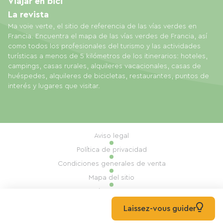
Viajar en bici
La revista
Ma voie verte, el sitio de referencia de las vías verdes en
Francia. Encuentra el mapa de las vías verdes de Francia, así
como todos los profesionales del turismo y las actividades
turísticas a menos de 5 kilómetros de los itinerarios: hoteles,
campings, casas rurales, alquileres vacacionales, casas de
huéspedes, alquileres de bicicletas, restaurantes, puntos de
interés y lugares que visitar.
Aviso legal
Política de privacidad
Condiciones generales de venta
Mapa del sitio
Gestión de cookies
Realización: Mill, Privas
Laissez-vous guider
© 2026 Ma Voie Verte Todos los derechos reservados