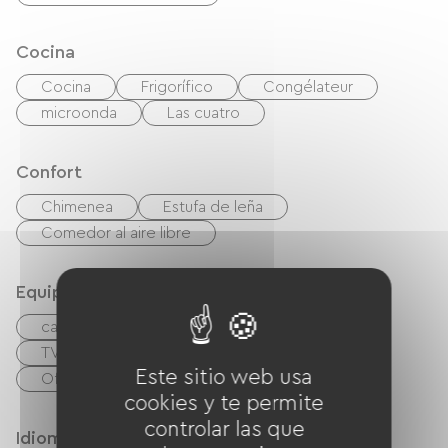
Cocina
Cocina
Frigorífico
Congélateur
microonda
Las cuatro
Confort
Chimenea
Estufa de leña
Comedor al aire libre
Equipos
cafetera
Lave linge
Wifi gratuito
TV
Barbacoa
Este sitio web usa
Oficina / Espacio de trabajo remoto
cookies y te permite
controlar las que
Idiomas