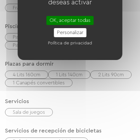
deseas activar
Français
Inglés
Español
OK, aceptar todas
Piscina
Personalizar
Piscina privada
Piscina colectiva
Política de privacidad
Piscina al aire libre
Plazas para dormir
4 Lits 160cm
1 Lits 140cm
2 Lits 90cm
1 Canapés convertibles
Servicios
Sala de juegos
Servicios de recepción de bicicletas