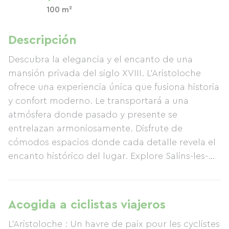
100 m²
Descripción
Descubra la elegancia y el encanto de una
mansión privada del siglo XVIII. L'Aristoloche
ofrece una experiencia única que fusiona historia
y confort moderno. Le transportará a una
atmósfera donde pasado y presente se
entrelazan armoniosamente. Disfrute de
cómodos espacios donde cada detalle revela el
encanto histórico del lugar. Explore Salins-les-
Bains y luego relájese en nuestro tranquilo
jardín. Regálese un masaje: un oasis de
serenidad en el corazón del casco antiguo.
Acogida a ciclistas viajeros
L'Aristoloche : Un havre de paix pour les cyclistes