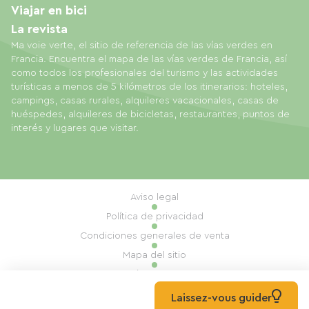
Viajar en bici
La revista
Ma voie verte, el sitio de referencia de las vías verdes en
Francia. Encuentra el mapa de las vías verdes de Francia, así
como todos los profesionales del turismo y las actividades
turísticas a menos de 5 kilómetros de los itinerarios: hoteles,
campings, casas rurales, alquileres vacacionales, casas de
huéspedes, alquileres de bicicletas, restaurantes, puntos de
interés y lugares que visitar.
Aviso legal
Política de privacidad
Condiciones generales de venta
Mapa del sitio
Gestión de cookies
Realización: Mill, Privas
Laissez-vous guider
© 2026 Ma Voie Verte Todos los derechos reservados