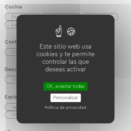
Cocina
Frigorífico
Congélateur
microonda
Las cuatro
Cocina
Confort
Este sitio web usa
Comedor al aire libre
cookies y te permite
controlar las que
deseas activar
Descripción
Terreno privado cercado
OK, aceptar todas
Equipos
Personalizar
Jardín
cafetera
Lave linge
Política de privacidad
Wifi gratuito
TV
Barbacoa