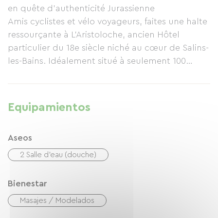
en quête d'authenticité Jurassienne
Amis cyclistes et vélo voyageurs, faites une halte
ressourçante à L'Aristoloche, ancien Hôtel
particulier du 18e siècle niché au cœur de Salins-
les-Bains. Idéalement situé à seulement 100
mètres du centre-ville, cet établissement
charmant pouvant accueillir jusqu’à 12
couchages réparties dans 2 logements, vous
Equipamientos
garantit un séjour paisible. Il vous offre un accès
facile aux commerces et attractions locales Les
Aseos
Grandes Salines classées au Patrimoine Mondiale
de l’Unesco, les thermes. Et cerise sur le gâteau,
2 Salle d'eau (douche)
laissez le stress de la route s'évaporer grâce aux
services de massage proposés.
Bienestar
Au plaisir de vous accueillir !
Masajes / Modelados