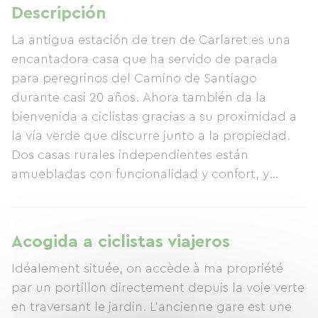
Descripción
La antigua estación de tren de Carlaret es una
encantadora casa que ha servido de parada
para peregrinos del Camino de Santiago
durante casi 20 años. Ahora también da la
bienvenida a ciclistas gracias a su proximidad a
la vía verde que discurre junto a la propiedad.
Dos casas rurales independientes están
amuebladas con funcionalidad y confort, y
también hay una mesa de huéspedes disponible,
que ofrece la oportunidad de reunirse y charlar
durante una comida o una velada. El jardín es
Acogida a ciclistas viajeros
accesible para descansar y relajarse en un
Idéalement située, on accède à ma propriété
entorno tranquilo y bien cuidado. Encontrará
par un portillon directement depuis la voie verte
todas las instalaciones necesarias para el
en traversant le jardin. L'ancienne gare est une
mantenimiento de su bicicleta, lo que le