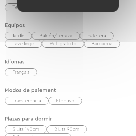
Terreno privado cercado
Equipos
Jardín
Balcón/terraza
cafetera
Lave linge
Wifi gratuito
Barbacoa
Idiomas
Français
Modos de paiement
Transferencia
Efectivo
Plazas para dormir
3 Lits 140cm
2 Lits 90cm