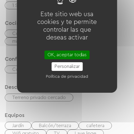
1 Salle d'eau (douche)
Este sitio web usa
cookies y te permite
Cocina
controlar las que
Cocina
Frigorífico
Congélateur
deseas activar
microonda
OK, aceptar todas
Confort
Personalizar
Comedor al aire libre
Política de privacidad
Descripción
Terreno privado cercado
Equipos
Jardín
Balcón/terraza
cafetera
Wifi gratuito
TV
Lave linge