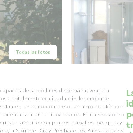
Todas las fotos
escapadas de spa o fines de semana; venga a
L
inosa, totalmente equipada e independiente.
i
viduales, un baño completo, un amplio salón con
p
a orientada al sur con barbacoa. Es un verdadero
rural tranquilo con prados, caballos, bosques y
t
ios y a 8 km de Dax y Préchacq-les-Bains. La paz y