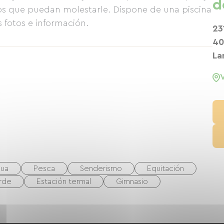
d
nos que puedan molestarle. Dispone de una piscina
 fotos e información.
23
40
La
gua
Pesca
Senderismo
Equitación
rde
Estación termal
Gimnasio