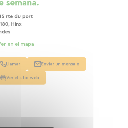
e semana.
15 rte du port
180, Hinx
ndes
Ver en el mapa
Llamar
Enviar un mensaje
Ver el sitio web