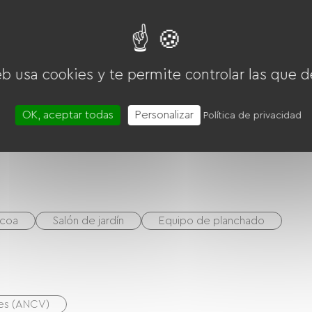
Campana extractora
Frigorífico
Lavavajillas
eb usa cookies y te permite controlar las que d
OK, aceptar todas
Personalizar
Política de privacidad
acoa
Salón de jardín
Equipo de planchado
nes (ANCV)