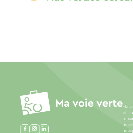
Ma vo
el ma
turis
hotel
huésp