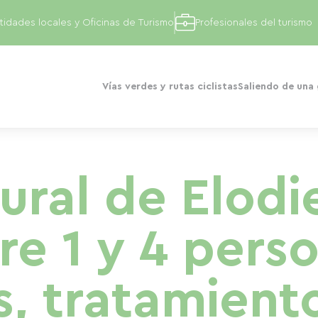
tidades locales y Oficinas de Turismo
Profesionales del turismo
Vías verdes y rutas ciclistas
Saliendo de una
ural de Elodi
re 1 y 4 pers
, tratamient