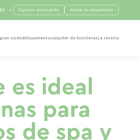
Espacio anunciante
Añade tu alojamiento
 gran ciudad
Alojamientos
Alquiler de bicicletas
La revista
e es ideal
onas para
os de spa y