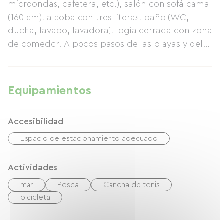
microondas, cafetera, etc.), salón con sofá cama
(160 cm), alcoba con tres literas, baño (WC,
ducha, lavabo, lavadora), logia cerrada con zona
de comedor. A pocos pasos de las playas y del
puerto de Carnon, con tiendas cerca y plaza de
aparcamiento privada al pie del edificio. Situado
en la 4ª planta con ascensor. Ideal para una
Equipamientos
pareja con dos o tres niños.
Accesibilidad
Espacio de estacionamiento adecuado
Actividades
mar
Pesca
Cancha de tenis
bicicleta