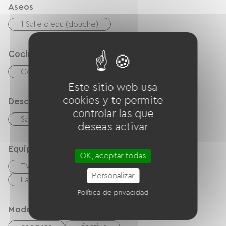
Aseos
1 Salle d'eau (douche)
Cocina
Cocina
microonda
Frigorífico
Este sitio web usa
cookies y te permite
Descripción
controlar las que
Sala de estar / Salón
deseas activar
Equipos
OK, aceptar todas
TV
TNT
Reproductor de DVD
Personalizar
Lave linge
Política de privacidad
Modos de paiement