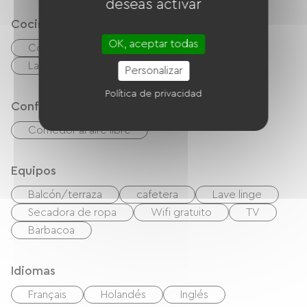
deseas activar
Cocina
OK, aceptar todas
Cocina
Frigorífico
microonda
Las cuatro
Personalizar
Política de privacidad
Confort
Comedor al aire libre
Equipos
Balcón/terraza
cafetera
Lave linge
Secadora de ropa
Wifi gratuito
TV
Barbacoa
Idiomas
Français
Holandés
Inglés