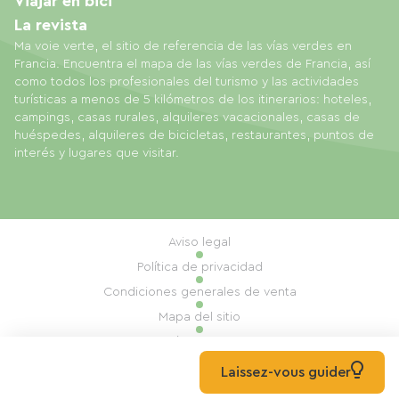
Viajar en bici
La revista
Ma voie verte, el sitio de referencia de las vías verdes en
Francia. Encuentra el mapa de las vías verdes de Francia, así
como todos los profesionales del turismo y las actividades
turísticas a menos de 5 kilómetros de los itinerarios: hoteles,
campings, casas rurales, alquileres vacacionales, casas de
huéspedes, alquileres de bicicletas, restaurantes, puntos de
interés y lugares que visitar.
Aviso legal
Política de privacidad
Condiciones generales de venta
Mapa del sitio
Gestión de cookies
Realización: Mill, Privas
Laissez-vous guider
© 2026 Ma Voie Verte Todos los derechos reservados