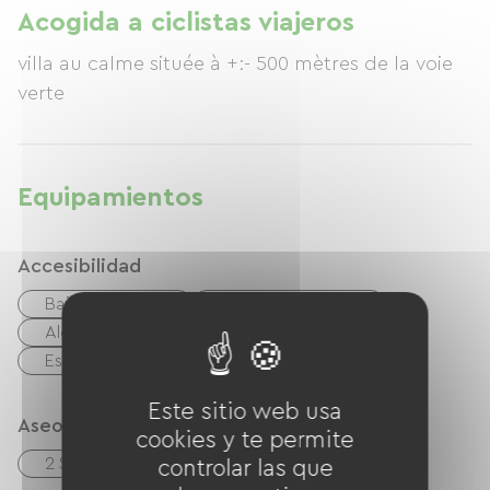
culturales y deportivas.
Acogida a ciclistas viajeros
villa au calme située à +:- 500 mètres de la voie
verte
Equipamientos
Accesibilidad
Baño adaptado
Aseos adaptados
Alojamiento adecuado
Espacio de estacionamiento adecuado
Este sitio web usa
Aseos
cookies y te permite
2 Salle d'eau (douche)
controlar las que