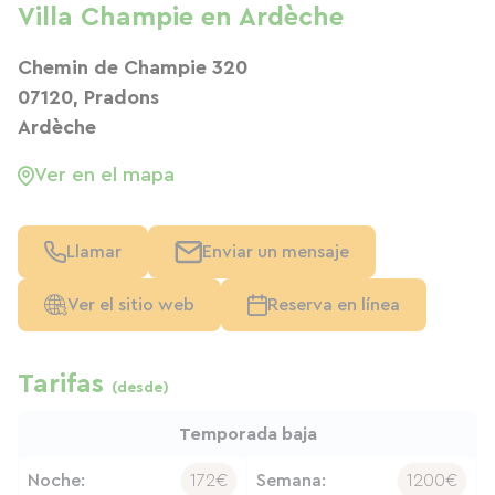
Villa Champie en Ardèche
Chemin de Champie 320
07120, Pradons
Ardèche
Ver en el mapa
Llamar
Enviar un mensaje
Ver el sitio web
Reserva en línea
Tarifas
(desde)
Temporada baja
Noche:
172€
Semana:
1200€