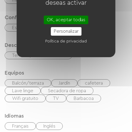
microonda
Las cuatro
deseas activar
Confort
OK, aceptar todas
Estufa de leña
Comedor al aire libre
Personalizar
Política de privacidad
Descripción
Terreno privado cercado
Equipos
Balcón/terraza
Jardín
cafetera
Lave linge
Secadora de ropa
Wifi gratuito
TV
Barbacoa
Idiomas
Français
Inglés