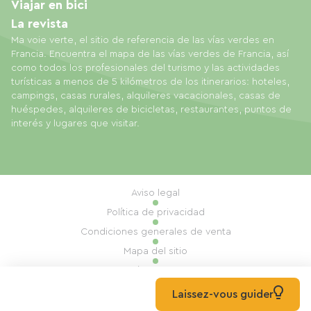
Viajar en bici
La revista
Ma voie verte, el sitio de referencia de las vías verdes en
Francia. Encuentra el mapa de las vías verdes de Francia, así
como todos los profesionales del turismo y las actividades
turísticas a menos de 5 kilómetros de los itinerarios: hoteles,
campings, casas rurales, alquileres vacacionales, casas de
huéspedes, alquileres de bicicletas, restaurantes, puntos de
interés y lugares que visitar.
Aviso legal
Política de privacidad
Condiciones generales de venta
Mapa del sitio
Gestión de cookies
Realización: Mill, Privas
Laissez-vous guider
© 2026 Ma Voie Verte Todos los derechos reservados