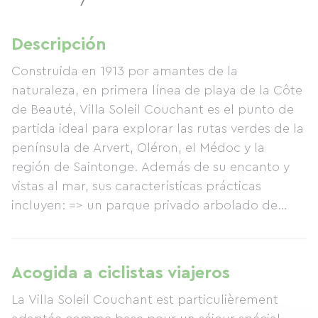
7
Descripción
Construida en 1913 por amantes de la
naturaleza, en primera línea de playa de la Côte
de Beauté, Villa Soleil Couchant es el punto de
partida ideal para explorar las rutas verdes de la
península de Arvert, Oléron, el Médoc y la
región de Saintonge. Además de su encanto y
vistas al mar, sus características prácticas
incluyen: => un parque privado arbolado de
2300 m² (con espacio para guardar bicicletas y
remolques), con hamacas y una mesa bajo los
árboles => 20 camas en 7 habitaciones 5 baños,
Acogida a ciclistas viajeros
2 con bañera y 3 aseos un amplio comedor y
La Villa Soleil Couchant est particulièrement
una gran terraza con barbacoa un punto de