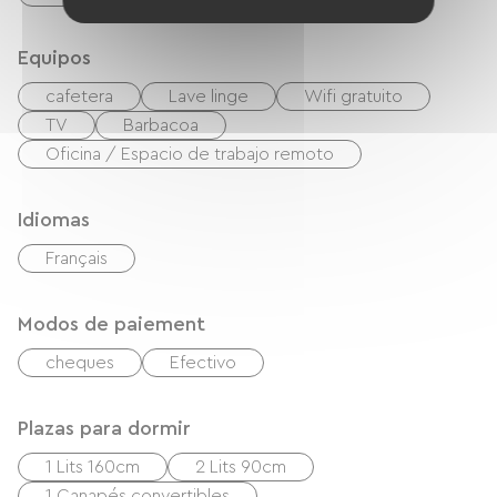
Equipos
cafetera
Lave linge
Wifi gratuito
TV
Barbacoa
Oficina / Espacio de trabajo remoto
Idiomas
Français
Modos de paiement
cheques
Efectivo
Plazas para dormir
1 Lits 160cm
2 Lits 90cm
1 Canapés convertibles