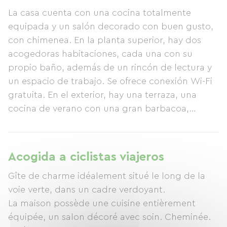
La casa cuenta con una cocina totalmente
equipada y un salón decorado con buen gusto,
con chimenea. En la planta superior, hay dos
acogedoras habitaciones, cada una con su
propio baño, además de un rincón de lectura y
un espacio de trabajo. Se ofrece conexión Wi-Fi
gratuita. En el exterior, hay una terraza, una
cocina de verano con una gran barbacoa,
juegos infantiles y una pista de petanca. El
amplio jardín paisajístico está amueblado con
mobiliario de exterior. La propiedad linda con
Acogida a ciclistas viajeros
una vía verde, ideal para practicar ciclismo. Se
Gîte de charme idéalement situé le long de la
encuentra a dos horas de París en coche. Precio
voie verte, dans un cadre verdoyant.
con todo incluido.
La maison possède une cuisine entièrement
équipée, un salon décoré avec soin. Cheminée.