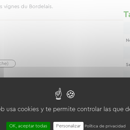
s vignes du Bordelais.
T
N
uche)
S
S
Las cuatro
Los
y l
eb usa cookies y te permite controlar las que d
dora de ropa
Wifi gratuito
TV
OK, aceptar todas
Personalizar
Política de privacidad