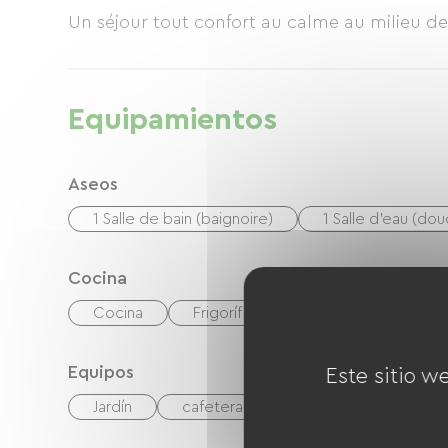
Un séjour tout confort au calme au milieu de
Equipamientos
Aseos
1 Salle de bain (baignoire)
1 Salle d'eau (do
Cocina
Cocina
Frigorífico
microonda
Equipos
Este sitio w
Jardín
cafetera
Lave linge
Seca