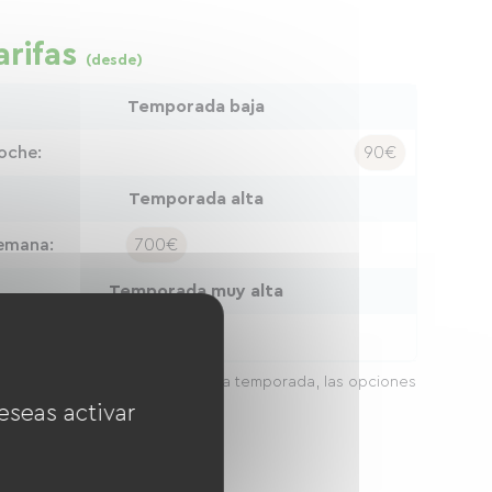
arifas
(desde)
Temporada baja
oche:
90€
Temporada alta
emana:
700€
Temporada muy alta
emana:
700€
 precios pueden variar según la temporada, las opciones
a duración de la estancia.
eseas activar