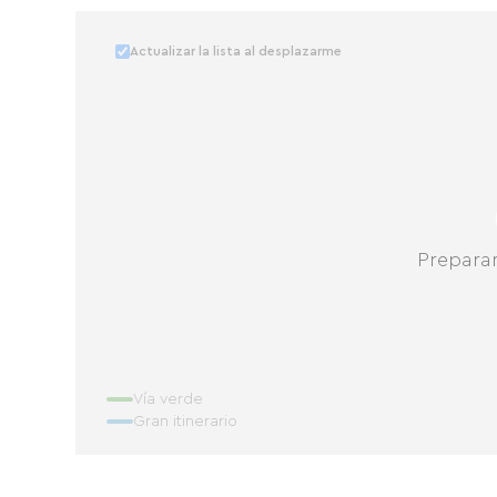
Actualizar la lista al desplazarme
Prepara
Vía verde
Gran itinerario