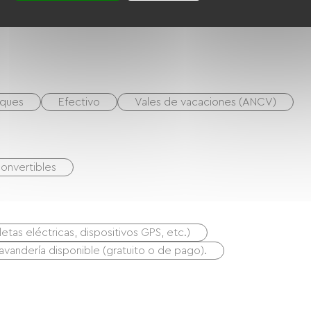
ques
Efectivo
Vales de vacaciones (ANCV)
onvertibles
etas eléctricas, dispositivos GPS, etc.)
lavandería disponible (gratuito o de pago).