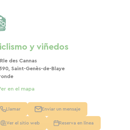
iclismo y viñedos
 Rle des Cannas
390, Saint-Genès-de-Blaye
ronde
Ver en el mapa
Llamar
Enviar un mensaje
Ver el sitio web
Reserva en línea