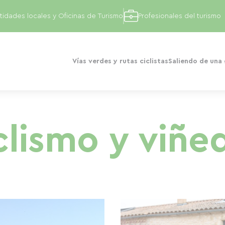
tidades locales y Oficinas de Turismo
Profesionales del turismo
Vías verdes y rutas ciclistas
Saliendo de una
clismo y viñe