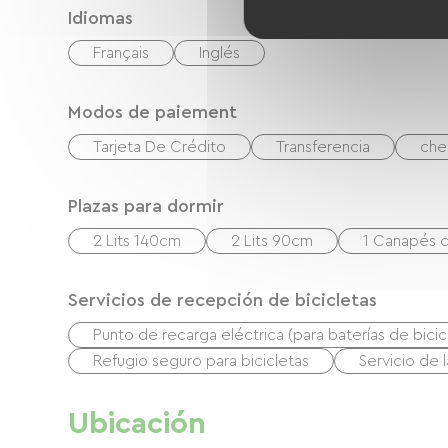
Idiomas
Français
Inglés
Modos de paiement
Tarjeta De Crédito
Transferencia
che
Plazas para dormir
2 Lits 140cm
2 Lits 90cm
1 Canapés c
Servicios de recepción de bicicletas
Punto de recarga eléctrica (para baterías de bicicl
Refugio seguro para bicicletas
Servicio de 
Ubicación