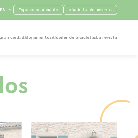
Espacio anunciante
Añade tu alojamiento
 gran ciudad
Alojamientos
Alquiler de bicicletas
La revista
dos