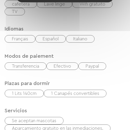
cafetera
Lave linge
Wifi gratuito
TV
Idiomas
Français
Español
Italiano
Modos de paiement
Transferencia
Efectivo
Paypal
Plazas para dormir
1 Lits 140cm
1 Canapés convertibles
Servicios
Se aceptan mascotas
Aparcamiento gratuito en las inmediaciones.