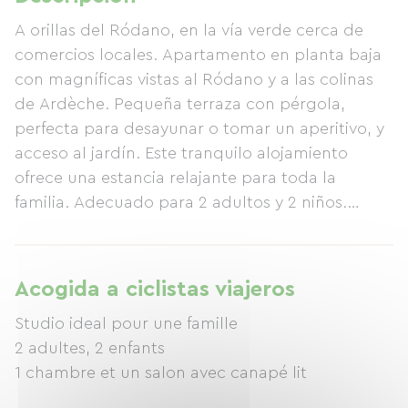
A orillas del Ródano, en la vía verde cerca de
comercios locales. Apartamento en planta baja
con magníficas vistas al Ródano y a las colinas
de Ardèche. Pequeña terraza con pérgola,
perfecta para desayunar o tomar un aperitivo, y
acceso al jardín. Este tranquilo alojamiento
ofrece una estancia relajante para toda la
familia. Adecuado para 2 adultos y 2 niños.
Tenga en cuenta ⚠️ que para acceder al baño,
debe pasar por el dormitorio. Pequeño salón
con un sofá cama nuevo (140x200 cm) con un
Acogida a ciclistas viajeros
colchón de 21 cm y un dormitorio contiguo con
Studio ideal pour une famille
una cama de matrimonio. Cuarto de baño con
2 adultes, 2 enfants
ducha y lavadora (gel de ducha, ropa de cama y
1 chambre et un salon avec canapé lit
toallas incluidas) + tendedero. Frigorífico, horno,
microondas, cafetera Nespresso, cafetera de